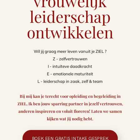
vrouwelijk
leiderschap
ontwikkelen
Wil jij graag meer leven vanuit je ZIEL ?
Z - zelfvertrouwen
I - intuïteve daadkracht
E - emotionele maturiteit
L - leiderschap in zaak, zelf & team
Bij mij kan je terecht voor opleiding en begeleiding in
ZIEL. Ik ben jouw sparring partner in jezelf vertrouwen,
anderen inspireren en voluit floreren! Laten we samen
kijken wat jij nodig hebt.
BOEK EEN GRATIS INTAKE GESPREK