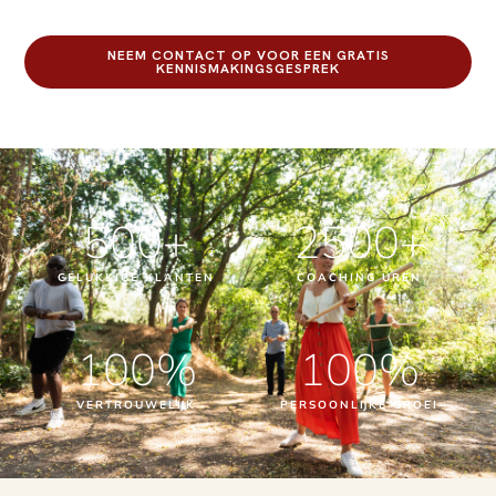
NEEM CONTACT OP VOOR EEN GRATIS
KENNISMAKINGSGESPREK
500
+
2500
+
GELUKKIGE KLANTEN
COACHING UREN
100
%
100
%
VERTROUWELIJK
PERSOONLIJKE GROEI